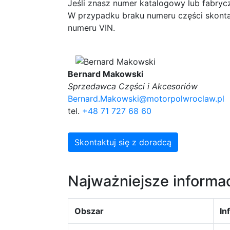
Jeśli znasz numer katalogowy lub fabryc
W przypadku braku numeru części skonta
numeru VIN.
Bernard Makowski
Sprzedawca Części i Akcesoriów
Bernard.Makowski@motorpolwroclaw.pl
tel.
+48 71 727 68 60
Skontaktuj się z doradcą
Najważniejsze informa
Obszar
In