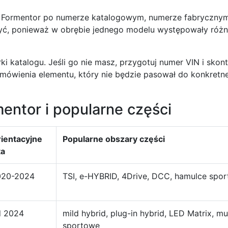
 Formentor po numerze katalogowym, numerze fabrycznym
zyć, ponieważ w obrębie jednego modelu występowały różn
ki katalogu. Jeśli go nie masz, przygotuj numer VIN i skon
ówienia elementu, który nie będzie pasował do konkretnej
ntor i popularne części
ientacyjne
Popularne obszary części
ta
020-2024
TSI, e-HYBRID, 4Drive, DCC, hamulce spor
d 2024
mild hybrid, plug-in hybrid, LED Matrix, mu
sportowe