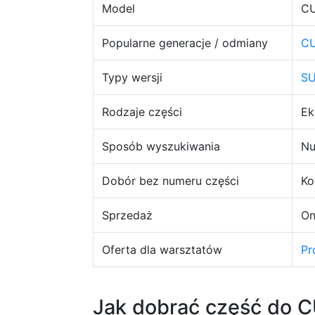
Model
CU
Popularne generacje / odmiany
CU
Typy wersji
SU
Rodzaje części
Ek
Sposób wyszukiwania
Nu
Dobór bez numeru części
Ko
Sprzedaż
On
Oferta dla warsztatów
Pr
Jak dobrać część do 