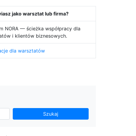
asz jako warsztat lub firma?
m NORA — ścieżka współpracy dla
atów i klientów biznesowych.
acje dla warsztatów
Szukaj