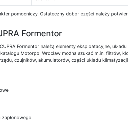
rakter pomocniczy. Ostateczny dobór części należy potwi
CUPRA Formentor
 CUPRA Formentor należą elementy eksploatacyjne, układu
 katalogu Motorpol Wrocław można szukać m.in. filtrów, k
ądu, czujników, akumulatorów, części układu klimatyzacji
inowe
du zapłonowego