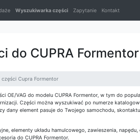
daże
Wyszukiwarka części
Zapytanie
Kontakt
ści do CUPRA Formentor
 części Cupra Formentor
ęści OE/VAG do modelu CUPRA Formentor, w tym do popular
rnizacji. Części można wyszukiwać po numerze katalogowy
zy dany element pasuje do Twojego samochodu, skontaktuj
jne, elementy układu hamulcowego, zawieszenia, napędu, el
cesoria do CUPRA Formentor.