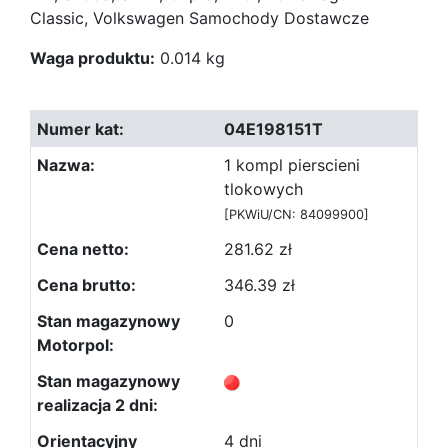
Classic, Volkswagen Samochody Dostawcze
Waga produktu:
0.014 kg
04E198151T
1 kompl pierscieni
tlokowych
[PKWiU/CN: 84099900]
281.62 zł
346.39 zł
0
4 dni