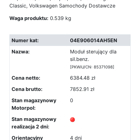
Classic, Volkswagen Samochody Dostawcze
Waga produktu:
0.539 kg
04E906014AH5EN
Moduł sterujący dla
sil.benz.
[PKWiU/CN: 85371098]
6384.48 zł
7852.91 zł
0
4 dni