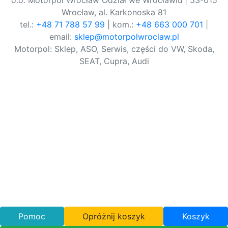
o.o. Motorpol Wrocław Odział we Wrocławiu | 53-015
Wrocław, al. Karkonoska 81
tel.:
+48 71 788 57 99
| kom.:
+48 663 000 701
|
email:
sklep@motorpolwroclaw.pl
Motorpol: Sklep, ASO, Serwis, części do VW, Skoda,
SEAT, Cupra, Audi
Pomoc
Opróżnij koszyk
Koszyk