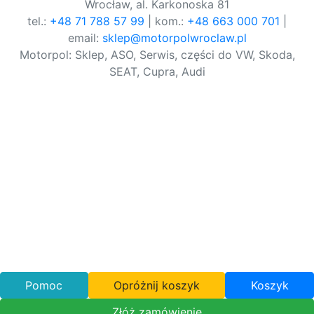
Wrocław, al. Karkonoska 81
tel.:
+48 71 788 57 99
| kom.:
+48 663 000 701
|
email:
sklep@motorpolwroclaw.pl
Motorpol: Sklep, ASO, Serwis, części do VW, Skoda,
SEAT, Cupra, Audi
Pomoc
Opróżnij koszyk
Koszyk
Złóż zamówienie