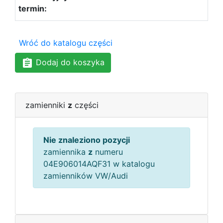
Wróć do katalogu części
Dodaj do koszyka
zamienniki
z
części
Nie znaleziono pozycji
zamiennika
z
numeru
04E906014AQF31 w katalogu
zamienników VW/Audi