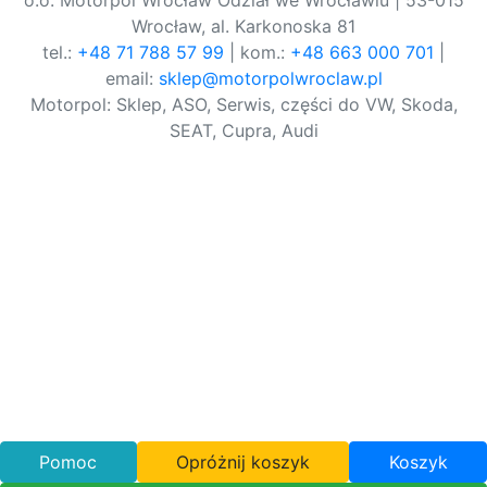
o.o. Motorpol Wrocław Odział we Wrocławiu | 53-015
Wrocław, al. Karkonoska 81
tel.:
+48 71 788 57 99
| kom.:
+48 663 000 701
|
email:
sklep@motorpolwroclaw.pl
Motorpol: Sklep, ASO, Serwis, części do VW, Skoda,
SEAT, Cupra, Audi
Pomoc
Opróżnij koszyk
Koszyk