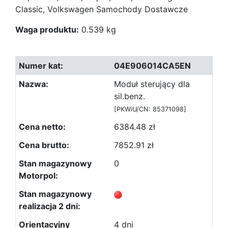
Classic, Volkswagen Samochody Dostawcze
Waga produktu:
0.539 kg
04E906014CA5EN
Moduł sterujący dla
sil.benz.
[PKWiU/CN: 85371098]
6384.48 zł
7852.91 zł
0
4 dni