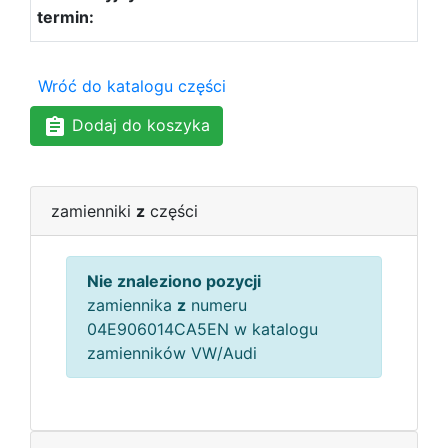
Wróć do katalogu części
Dodaj do koszyka
zamienniki
z
części
Nie znaleziono pozycji
zamiennika
z
numeru
04E906014CA5EN w katalogu
zamienników VW/Audi