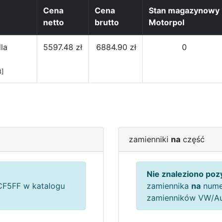
Cena
Cena
Stan magazynowy
netto
brutto
Motorpol
la
5597.48 zł
6884.90 zł
0
8]
zamienniki
na
część
Nie znaleziono pozy
F5FF w katalogu
zamiennika
na
nume
zamienników VW/A