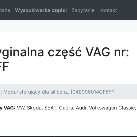
daże
Wyszukiwarka części
Zapytanie
Kontakt
yginalna część VAG nr:
FF
: Moduł sterujący dla sil.benz. [04E906014CF5FF]
y VAG:
VW, Skoda, SEAT, Cupra, Audi, Volkswagen Classi