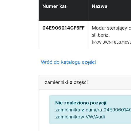
Numer kat
Nazwa
04E906014CF5FF
Moduł sterujący d
sil.benz.
[PKWiU/CN: 8537109
Wróć do katalogu części
zamienniki
z
części
Nie znaleziono pozycji
zamiennika
z
numeru 04E906014C
zamienników VW/Audi