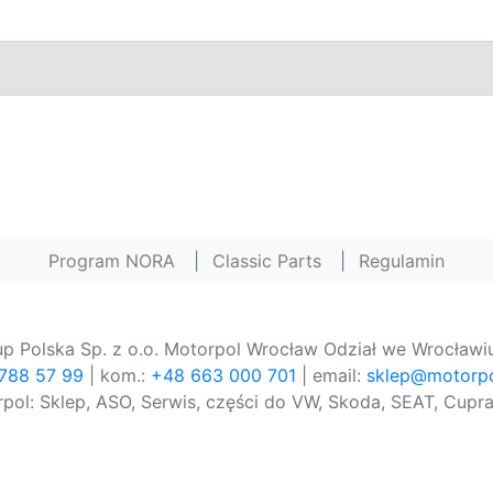
Program NORA
|
Classic Parts
|
Regulamin
p Polska Sp. z o.o. Motorpol Wrocław Odział we Wrocławiu
 788 57 99
| kom.:
+48 663 000 701
| email:
sklep@motorpo
pol: Sklep, ASO, Serwis, części do VW, Skoda, SEAT, Cupra