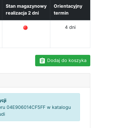
Stan magazynowy
Orientacyjny
realizacja 2 dni
termin
4 dni
Dodaj do koszyka
cji
ru 04E906014CF5FF w katalogu
udi