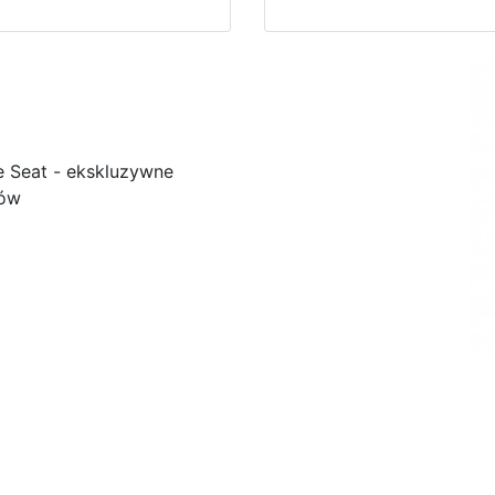
e Seat - ekskluzywne
ków