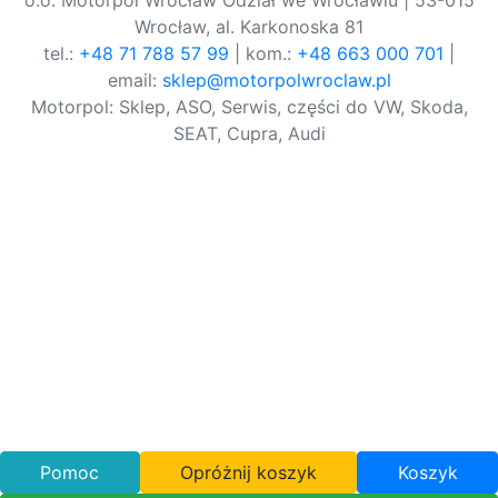
o.o. Motorpol Wrocław Odział we Wrocławiu | 53-015
Wrocław, al. Karkonoska 81
tel.:
+48 71 788 57 99
| kom.:
+48 663 000 701
|
email:
sklep@motorpolwroclaw.pl
Motorpol: Sklep, ASO, Serwis, części do VW, Skoda,
SEAT, Cupra, Audi
Pomoc
Opróżnij koszyk
Koszyk