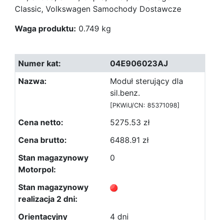
Classic, Volkswagen Samochody Dostawcze
Waga produktu:
0.749 kg
04E906023AJ
Moduł sterujący dla
sil.benz.
[PKWiU/CN: 85371098]
5275.53 zł
6488.91 zł
0
4 dni