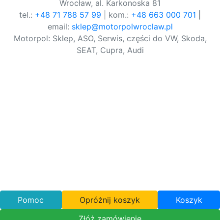
Wrocław, al. Karkonoska 81
tel.:
+48 71 788 57 99
| kom.:
+48 663 000 701
|
email:
sklep@motorpolwroclaw.pl
Motorpol: Sklep, ASO, Serwis, części do VW, Skoda,
SEAT, Cupra, Audi
Pomoc
Opróżnij koszyk
Koszyk
Złóż zamówienie