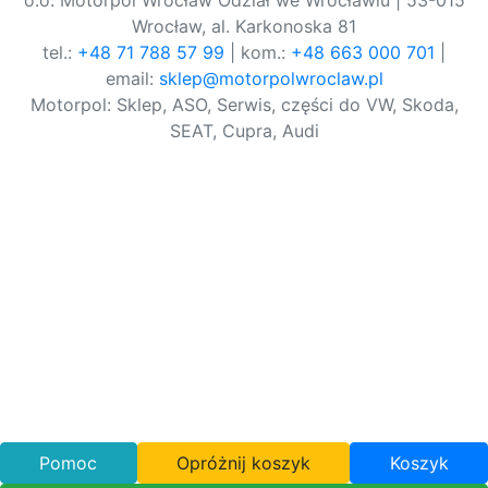
o.o. Motorpol Wrocław Odział we Wrocławiu | 53-015
Wrocław, al. Karkonoska 81
tel.:
+48 71 788 57 99
| kom.:
+48 663 000 701
|
email:
sklep@motorpolwroclaw.pl
Motorpol: Sklep, ASO, Serwis, części do VW, Skoda,
SEAT, Cupra, Audi
Pomoc
Opróżnij koszyk
Koszyk