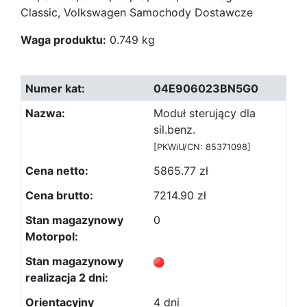
Classic, Volkswagen Samochody Dostawcze
Waga produktu:
0.749 kg
04E906023BN5G0
Moduł sterujący dla
sil.benz.
[PKWiU/CN: 85371098]
5865.77 zł
7214.90 zł
0
4 dni