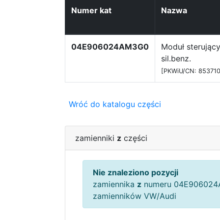
Numer kat
Nazwa
04E906024AM3G0
Moduł sterujący
sil.benz.
[PKWiU/CN: 85371
Wróć do katalogu części
zamienniki
z
części
Nie znaleziono pozycji
zamiennika
z
numeru 04E906024
zamienników VW/Audi