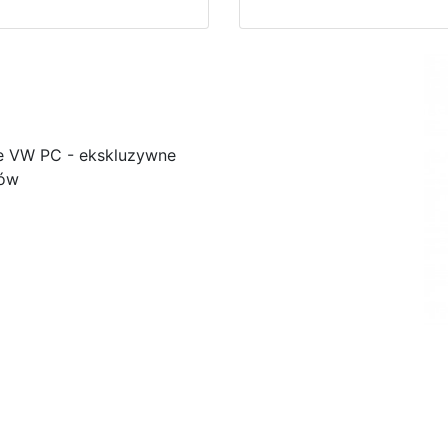
e VW PC - ekskluzywne
ków