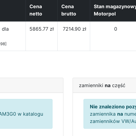
Cena
Cena
Stan magazynow
netto
brutto
Motorpol
 dla
5865.77 zł
7214.90 zł
0
098]
zamienniki
na
część
Nie znaleziono pozy
AM3G0 w katalogu
zamiennika
na
nume
zamienników VW/A