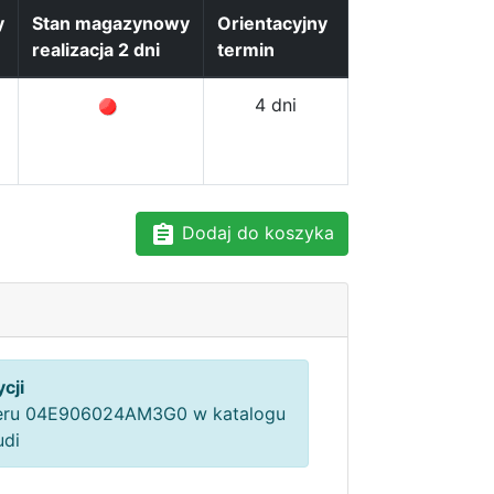
y
Stan magazynowy
Orientacyjny
realizacja 2 dni
termin
4 dni
Dodaj do koszyka
cji
ru 04E906024AM3G0 w katalogu
udi