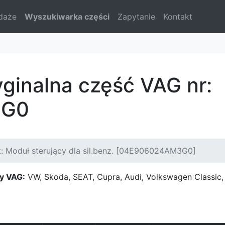
daże
Wyszukiwarka części
Zapytanie
Kontakt
yginalna część VAG nr:
3G0
: Moduł sterujący dla sil.benz. [04E906024AM3G0]
y VAG:
VW, Skoda, SEAT, Cupra, Audi, Volkswagen Classi