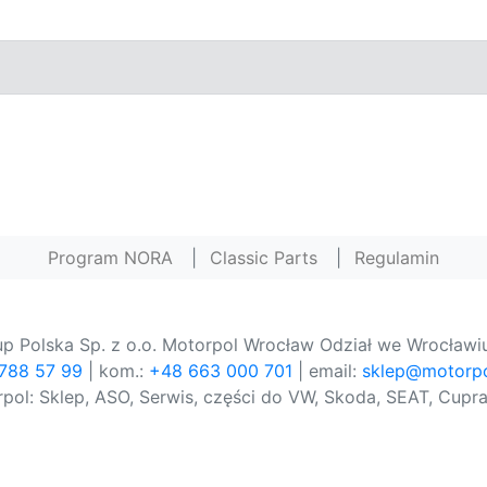
Program NORA
|
Classic Parts
|
Regulamin
p Polska Sp. z o.o. Motorpol Wrocław Odział we Wrocławiu
 788 57 99
| kom.:
+48 663 000 701
| email:
sklep@motorpo
pol: Sklep, ASO, Serwis, części do VW, Skoda, SEAT, Cupra