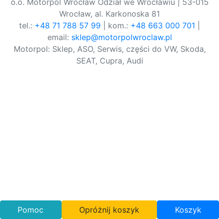
o.o. Motorpol Wrocław Odział we Wrocławiu | 53-015
Wrocław, al. Karkonoska 81
tel.:
+48 71 788 57 99
| kom.:
+48 663 000 701
|
email:
sklep@motorpolwroclaw.pl
Motorpol: Sklep, ASO, Serwis, części do VW, Skoda,
SEAT, Cupra, Audi
Pomoc
Opróżnij koszyk
Koszyk