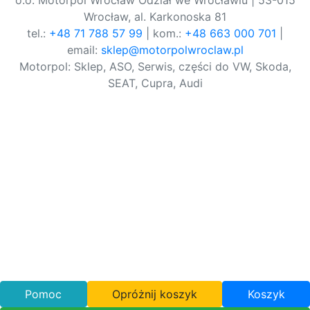
o.o. Motorpol Wrocław Odział we Wrocławiu | 53-015
Wrocław, al. Karkonoska 81
tel.:
+48 71 788 57 99
| kom.:
+48 663 000 701
|
email:
sklep@motorpolwroclaw.pl
Motorpol: Sklep, ASO, Serwis, części do VW, Skoda,
SEAT, Cupra, Audi
Pomoc
Opróżnij koszyk
Koszyk