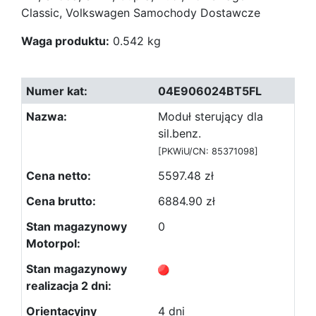
Classic, Volkswagen Samochody Dostawcze
Waga produktu:
0.542 kg
04E906024BT5FL
Moduł sterujący dla
sil.benz.
[PKWiU/CN: 85371098]
5597.48 zł
6884.90 zł
0
4 dni