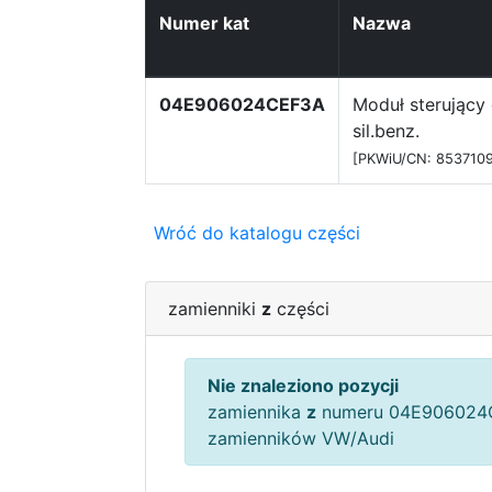
Numer kat
Nazwa
04E906024CEF3A
Moduł sterujący 
sil.benz.
[PKWiU/CN: 853710
Wróć do katalogu części
zamienniki
z
części
Nie znaleziono pozycji
zamiennika
z
numeru 04E906024C
zamienników VW/Audi