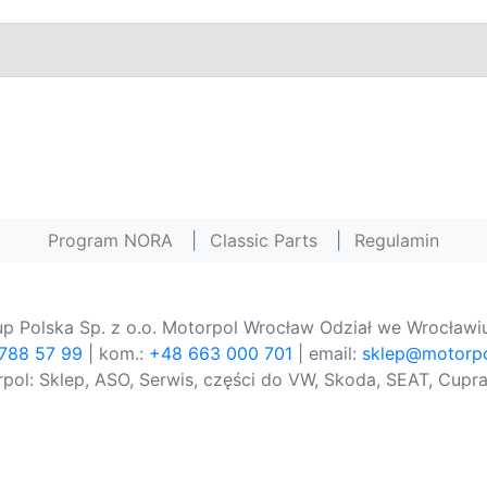
Program NORA
|
Classic Parts
|
Regulamin
p Polska Sp. z o.o. Motorpol Wrocław Odział we Wrocławiu
 788 57 99
| kom.:
+48 663 000 701
| email:
sklep@motorpo
pol: Sklep, ASO, Serwis, części do VW, Skoda, SEAT, Cupra