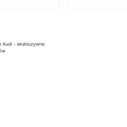
e Audi - ekskluzywne
ków