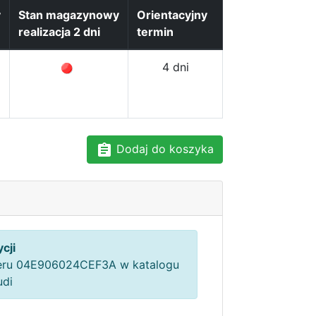
y
Stan magazynowy
Orientacyjny
realizacja 2 dni
termin
4 dni
Dodaj do koszyka
cji
ru 04E906024CEF3A w katalogu
udi