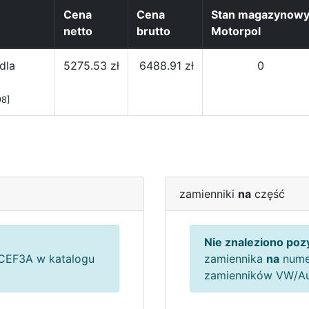
Cena
Cena
Stan magazynow
netto
brutto
Motorpol
dla
5275.53 zł
6488.91 zł
0
98]
zamienniki
na
część
Nie znaleziono pozy
EF3A w katalogu
zamiennika
na
nume
zamienników VW/A