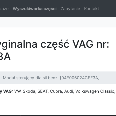
daże
Wyszukiwarka części
Zapytanie
Kontakt
yginalna część VAG nr:
3A
: Moduł sterujący dla sil.benz. [04E906024CEF3A]
y VAG:
VW, Skoda, SEAT, Cupra, Audi, Volkswagen Classi