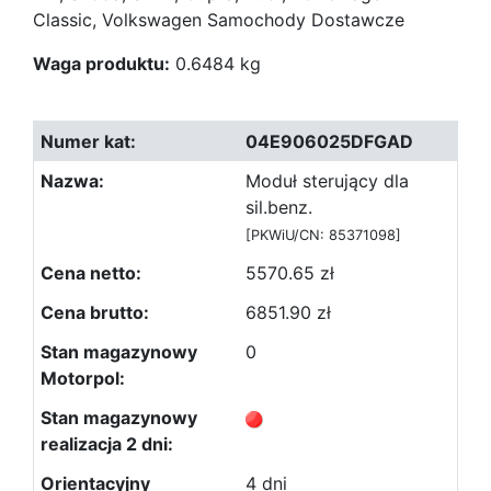
Classic, Volkswagen Samochody Dostawcze
Waga produktu:
0.6484 kg
04E906025DFGAD
Moduł sterujący dla
sil.benz.
[PKWiU/CN: 85371098]
5570.65 zł
6851.90 zł
0
4 dni