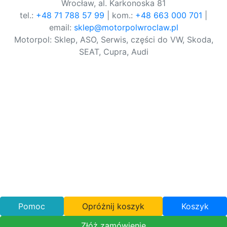
Wrocław, al. Karkonoska 81
tel.:
+48 71 788 57 99
| kom.:
+48 663 000 701
|
email:
sklep@motorpolwroclaw.pl
Motorpol: Sklep, ASO, Serwis, części do VW, Skoda,
SEAT, Cupra, Audi
Pomoc
Opróżnij koszyk
Koszyk
Złóż zamówienie