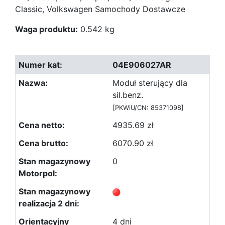
Classic, Volkswagen Samochody Dostawcze
Waga produktu:
0.542 kg
04E906027AR
Moduł sterujący dla
sil.benz.
[PKWiU/CN: 85371098]
4935.69 zł
6070.90 zł
0
4 dni