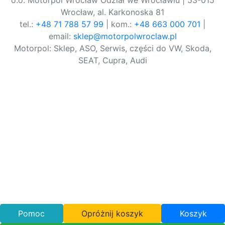
o.o. Motorpol Wrocław Odział we Wrocławiu | 53-015
Wrocław, al. Karkonoska 81
tel.:
+48 71 788 57 99
| kom.:
+48 663 000 701
|
email:
sklep@motorpolwroclaw.pl
Motorpol: Sklep, ASO, Serwis, części do VW, Skoda,
SEAT, Cupra, Audi
Pomoc
Opróżnij koszyk
Koszyk