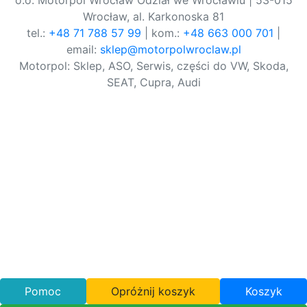
o.o. Motorpol Wrocław Odział we Wrocławiu | 53-015
Wrocław, al. Karkonoska 81
tel.:
+48 71 788 57 99
| kom.:
+48 663 000 701
|
email:
sklep@motorpolwroclaw.pl
Motorpol: Sklep, ASO, Serwis, części do VW, Skoda,
SEAT, Cupra, Audi
Pomoc
Opróżnij koszyk
Koszyk