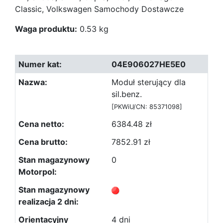
Classic, Volkswagen Samochody Dostawcze
Waga produktu:
0.53 kg
04E906027HE5E0
Moduł sterujący dla
sil.benz.
[PKWiU/CN: 85371098]
6384.48 zł
7852.91 zł
0
4 dni