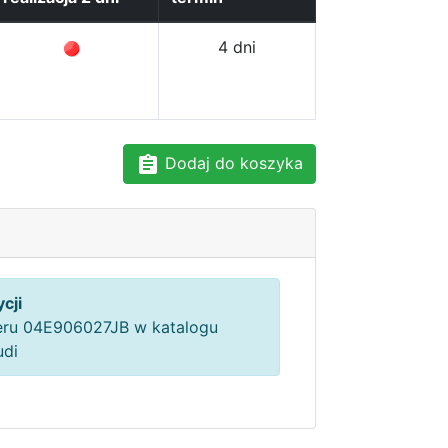
4 dni
Dodaj do koszyka
cji
ru 04E906027JB w katalogu
udi