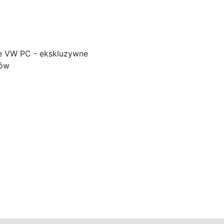
e VW PC - ekskluzywne
ków