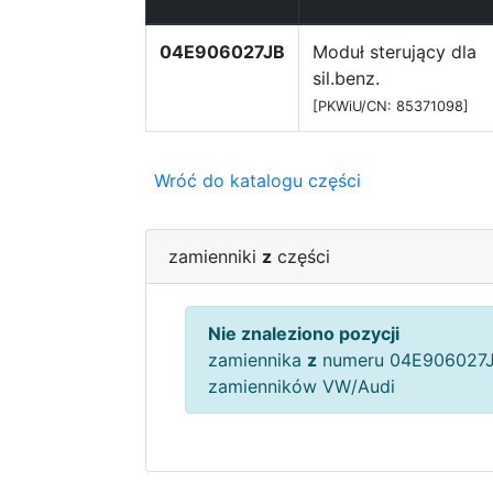
04E906027JB
Moduł sterujący dla
sil.benz.
[PKWiU/CN: 85371098]
Wróć do katalogu części
zamienniki
z
części
Nie znaleziono pozycji
zamiennika
z
numeru 04E906027J
zamienników VW/Audi