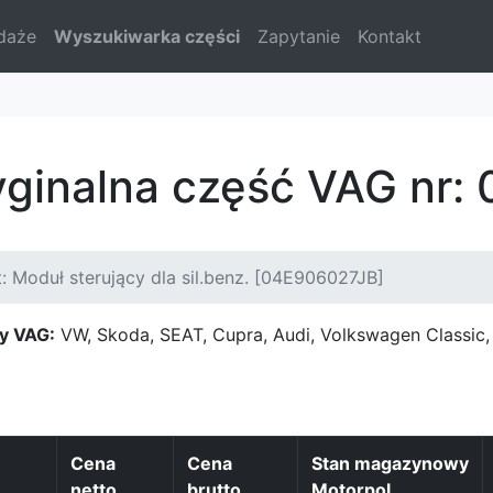
daże
Wyszukiwarka części
Zapytanie
Kontakt
yginalna część VAG nr
: Moduł sterujący dla sil.benz. [04E906027JB]
y VAG:
VW, Skoda, SEAT, Cupra, Audi, Volkswagen Classi
Cena
Cena
Stan magazynowy
netto
brutto
Motorpol