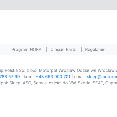
Program NORA
|
Classic Parts
|
Regulamin
p Polska Sp. z o.o. Motorpol Wrocław Odział we Wrocławiu
 788 57 99
| kom.:
+48 663 000 701
| email:
sklep@motorpo
pol: Sklep, ASO, Serwis, części do VW, Skoda, SEAT, Cupra