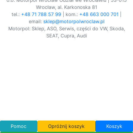
o.o. Motorpol Wrocław Odział we Wrocławiu | 53-015
Wrocław, al. Karkonoska 81
tel.:
+48 71 788 57 99
| kom.:
+48 663 000 701
|
email:
sklep@motorpolwroclaw.pl
Motorpol: Sklep, ASO, Serwis, części do VW, Skoda,
SEAT, Cupra, Audi
Pomoc
Opróżnij koszyk
Koszyk