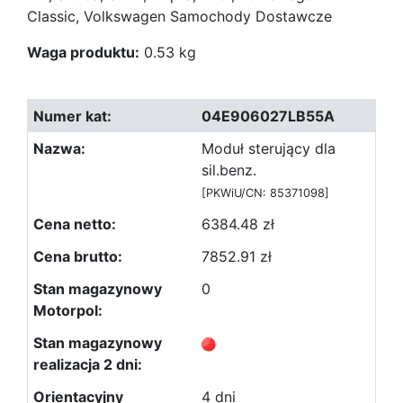
Classic, Volkswagen Samochody Dostawcze
Waga produktu:
0.53 kg
04E906027LB55A
Moduł sterujący dla
sil.benz.
[PKWiU/CN: 85371098]
6384.48 zł
7852.91 zł
0
4 dni