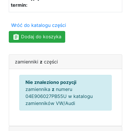
Wróć do katalogu części
Dodaj do koszyka
zamienniki
z
części
Nie znaleziono pozycji
zamiennika
z
numeru
04E906027PB55U w katalogu
zamienników VW/Audi