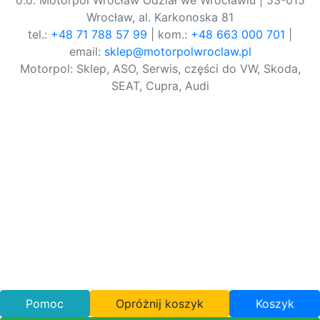
o.o. Motorpol Wrocław Odział we Wrocławiu | 53-015
Wrocław, al. Karkonoska 81
tel.:
+48 71 788 57 99
| kom.:
+48 663 000 701
|
email:
sklep@motorpolwroclaw.pl
Motorpol: Sklep, ASO, Serwis, części do VW, Skoda,
SEAT, Cupra, Audi
Pomoc
Opróżnij koszyk
Koszyk