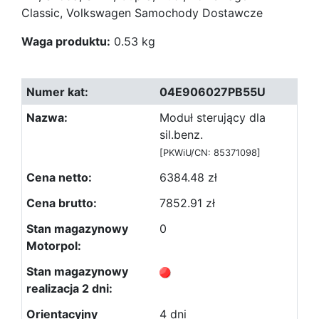
Classic, Volkswagen Samochody Dostawcze
Waga produktu:
0.53 kg
04E906027PB55U
Moduł sterujący dla
sil.benz.
[PKWiU/CN: 85371098]
6384.48 zł
7852.91 zł
0
4 dni