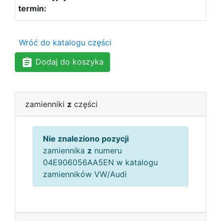
Wróć do katalogu części
Dodaj do koszyka
zamienniki
z
części
Nie znaleziono pozycji
zamiennika
z
numeru
04E906056AA5EN w katalogu
zamienników VW/Audi