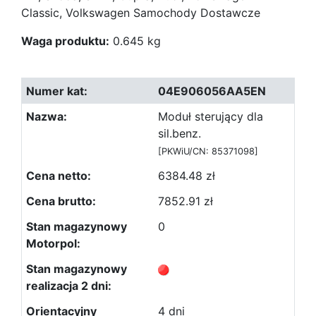
Classic, Volkswagen Samochody Dostawcze
Waga produktu:
0.645 kg
04E906056AA5EN
Moduł sterujący dla
sil.benz.
[PKWiU/CN: 85371098]
6384.48 zł
7852.91 zł
0
4 dni