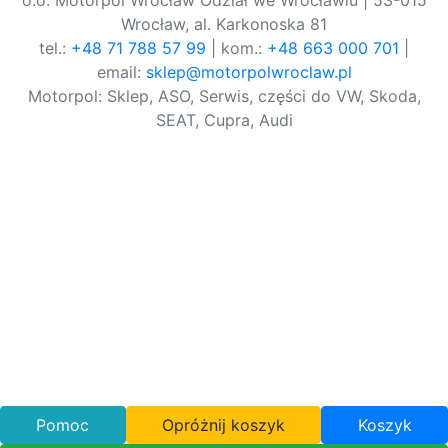
o.o. Motorpol Wrocław Odział we Wrocławiu | 53-015
Wrocław, al. Karkonoska 81
tel.:
+48 71 788 57 99
| kom.:
+48 663 000 701
|
email:
sklep@motorpolwroclaw.pl
Motorpol: Sklep, ASO, Serwis, części do VW, Skoda,
SEAT, Cupra, Audi
Pomoc
Opróżnij koszyk
Koszyk