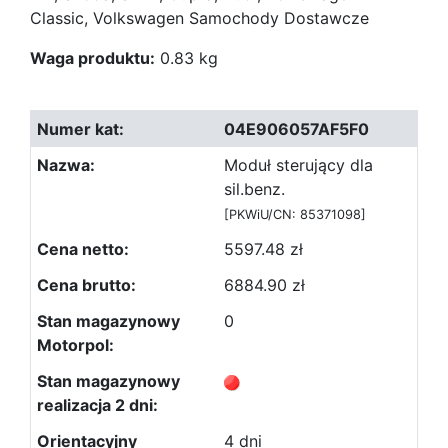
Classic, Volkswagen Samochody Dostawcze
Waga produktu:
0.83 kg
04E906057AF5F0
Moduł sterujący dla
sil.benz.
[PKWiU/CN: 85371098]
5597.48 zł
6884.90 zł
0
4 dni