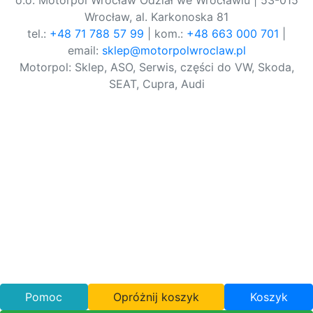
o.o. Motorpol Wrocław Odział we Wrocławiu | 53-015
Wrocław, al. Karkonoska 81
tel.:
+48 71 788 57 99
| kom.:
+48 663 000 701
|
email:
sklep@motorpolwroclaw.pl
Motorpol: Sklep, ASO, Serwis, części do VW, Skoda,
SEAT, Cupra, Audi
Pomoc
Opróżnij koszyk
Koszyk