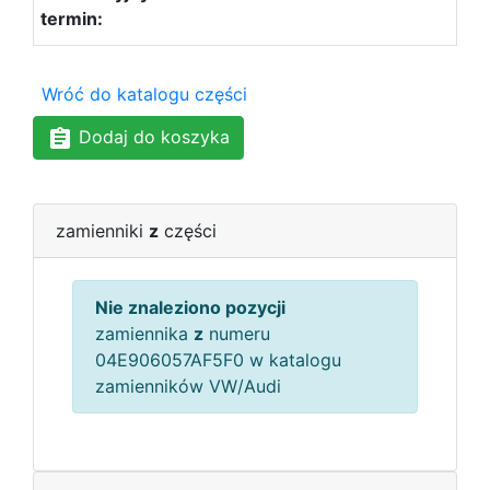
Wróć do katalogu części
Dodaj do koszyka
zamienniki
z
części
Nie znaleziono pozycji
zamiennika
z
numeru
04E906057AF5F0 w katalogu
zamienników VW/Audi