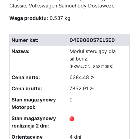
Classic, Volkswagen Samochody Dostawcze
Waga produktu:
0.537 kg
04E906057EL5E0
Moduł sterujący dla
sil.benz.
[PKWiU/CN: 85371098]
6384.48 zł
7852.91 zł
0
4 dni