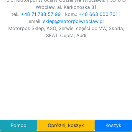
o.o. Motorpol Wrocław Odział we Wrocławiu | 53-015
Wrocław, al. Karkonoska 81
tel.:
+48 71 788 57 99
| kom.:
+48 663 000 701
|
email:
sklep@motorpolwroclaw.pl
Motorpol: Sklep, ASO, Serwis, części do VW, Skoda,
SEAT, Cupra, Audi
Pomoc
Opróżnij koszyk
Koszyk