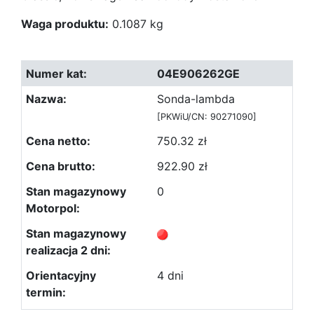
Waga produktu:
0.1087 kg
04E906262GE
Sonda-lambda
[PKWiU/CN: 90271090]
750.32 zł
922.90 zł
0
4 dni