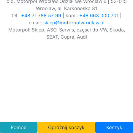
o.o. Motorpol Wrocław Odział we Wrocławiu | 53-015
Wrocław, al. Karkonoska 81
tel.:
+48 71 788 57 99
| kom.:
+48 663 000 701
|
email:
sklep@motorpolwroclaw.pl
Motorpol: Sklep, ASO, Serwis, części do VW, Skoda,
SEAT, Cupra, Audi
Pomoc
Opróżnij koszyk
Koszyk