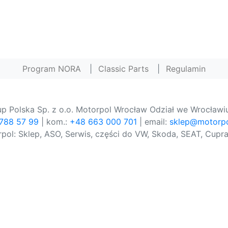
Program NORA
|
Classic Parts
|
Regulamin
p Polska Sp. z o.o. Motorpol Wrocław Odział we Wrocławiu
 788 57 99
| kom.:
+48 663 000 701
| email:
sklep@motorpo
pol: Sklep, ASO, Serwis, części do VW, Skoda, SEAT, Cupra