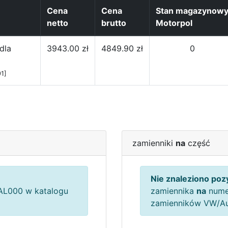
Cena
Cena
Stan magazynow
netto
brutto
Motorpol
dla
3943.00 zł
4849.90 zł
0
1]
zamienniki
na
część
Nie znaleziono pozy
L000 w katalogu
zamiennika
na
nume
zamienników VW/A