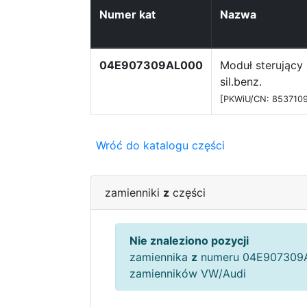
Numer kat
Nazwa
04E907309AL000
Moduł sterujący 
sil.benz.
[PKWiU/CN: 8537109
Wróć do katalogu części
zamienniki
z
części
Nie znaleziono pozycji
zamiennika
z
numeru 04E907309A
zamienników VW/Audi