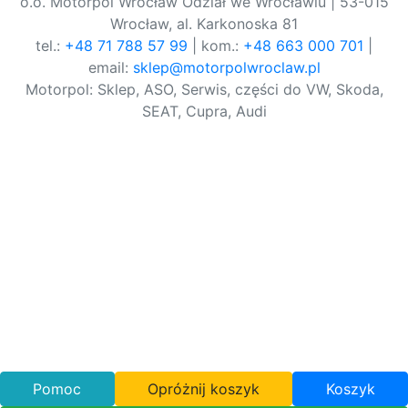
o.o. Motorpol Wrocław Odział we Wrocławiu | 53-015
Wrocław, al. Karkonoska 81
tel.:
+48 71 788 57 99
| kom.:
+48 663 000 701
|
email:
sklep@motorpolwroclaw.pl
Motorpol: Sklep, ASO, Serwis, części do VW, Skoda,
SEAT, Cupra, Audi
Pomoc
Opróżnij koszyk
Koszyk