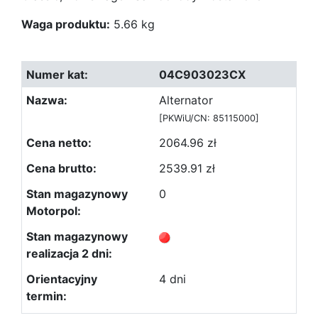
Waga produktu:
5.66 kg
04C903023CX
Alternator
[PKWiU/CN: 85115000]
2064.96 zł
2539.91 zł
0
4 dni