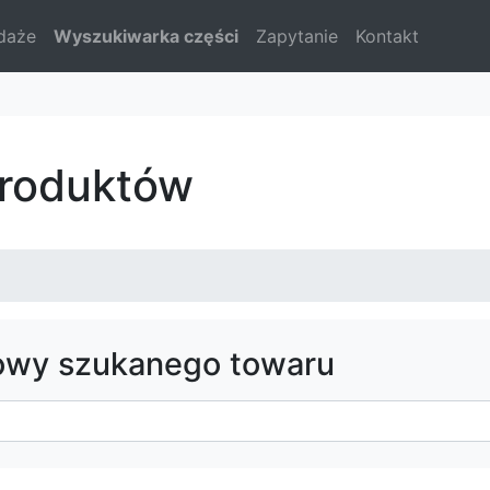
daże
Wyszukiwarka części
Zapytanie
Kontakt
roduktów
owy szukanego towaru