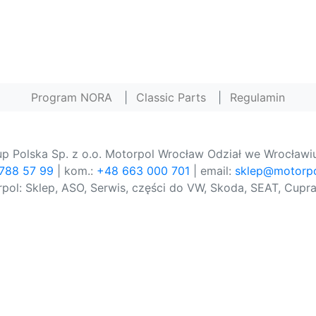
Program NORA
|
Classic Parts
|
Regulamin
p Polska Sp. z o.o. Motorpol Wrocław Odział we Wrocławiu
 788 57 99
| kom.:
+48 663 000 701
| email:
sklep@motorpo
pol: Sklep, ASO, Serwis, części do VW, Skoda, SEAT, Cupra