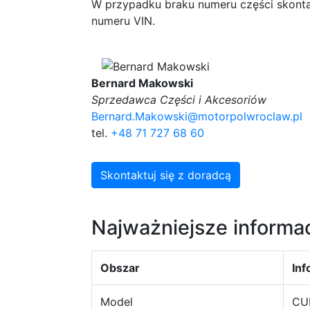
W przypadku braku numeru części skonta
numeru VIN.
Bernard Makowski
Sprzedawca Części i Akcesoriów
Bernard.Makowski@motorpolwroclaw.pl
tel.
+48 71 727 68 60
Skontaktuj się z doradcą
Najważniejsze informa
Obszar
Inf
Model
CU