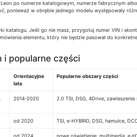
 Leon po numerze katalogowym, numerze fabrycznym alb
zyć, ponieważ w obrębie jednego modelu występowały różn
ki katalogu. Jeśli go nie masz, przygotuj numer VIN i skon
ówienia elementu, który nie będzie pasował do konkretnej
i popularne części
Orientacyjne
Popularne obszary części
lata
A
2014-2020
2.0 TSI, DSG, 4Drive, zawieszenie
od 2020
TSI, e-HYBRID, DSG, hamulce, DCC,
od 2024
nowe oświetlenie, multimedia, e-H