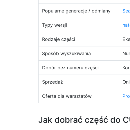
Popularne generacje / odmiany
Sea
Typy wersji
ha
Rodzaje części
Eks
Sposób wyszukiwania
Num
Dobór bez numeru części
Kon
Sprzedaż
Onl
Oferta dla warsztatów
Pr
Jak dobrać część do 