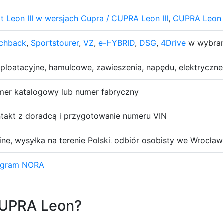
t Leon III w wersjach Cupra / CUPRA Leon III
,
CUPRA Leon 
tchback
,
Sportstourer
,
VZ
,
e-HYBRID
,
DSG
,
4Drive
w wybran
ploatacyjne, hamulcowe, zawieszenia, napędu, elektryczne
er katalogowy lub numer fabryczny
takt z doradcą i przygotowanie numeru VIN
ine, wysyłka na terenie Polski, odbiór osobisty we Wrocław
ogram NORA
CUPRA Leon?