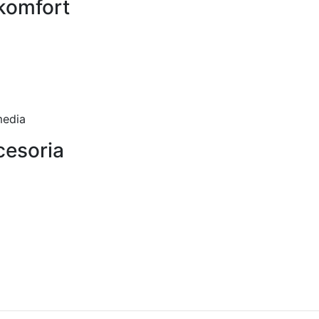
 komfort
media
cesoria