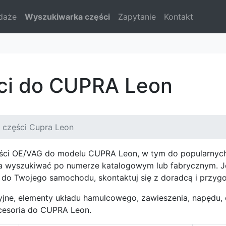
daże
Wyszukiwarka części
Zapytanie
Kontakt
ści do CUPRA Leon
 części Cupra Leon
ści OE/VAG do modelu CUPRA Leon, w tym do popularnych o
 wyszukiwać po numerze katalogowym lub fabrycznym. Jeśl
do Twojego samochodu, skontaktuj się z doradcą i przygo
jne, elementy układu hamulcowego, zawieszenia, napędu, el
cesoria do CUPRA Leon.