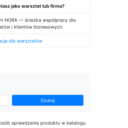
asz jako warsztat lub firma?
m NORA — ścieżka współpracy dla
atów i klientów biznesowych.
acje dla warsztatów
Szukaj
posób sprawdzenia produktu w katalogu.