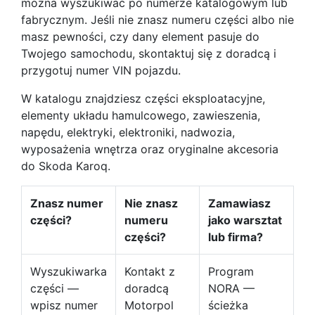
można wyszukiwać po numerze katalogowym lub
fabrycznym. Jeśli nie znasz numeru części albo nie
masz pewności, czy dany element pasuje do
Twojego samochodu, skontaktuj się z doradcą i
przygotuj numer VIN pojazdu.
W katalogu znajdziesz części eksploatacyjne,
elementy układu hamulcowego, zawieszenia,
napędu, elektryki, elektroniki, nadwozia,
wyposażenia wnętrza oraz oryginalne akcesoria
do Skoda Karoq.
Znasz numer
Nie znasz
Zamawiasz
części?
numeru
jako warsztat
części?
lub firma?
Wyszukiwarka
Kontakt z
Program
części —
doradcą
NORA —
wpisz numer
Motorpol
ścieżka