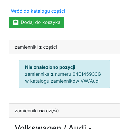
Wróć do katalogu części
Dodaj do koszyka
zamienniki
z
części
Nie znaleziono pozycji
zamiennika
z
numeru 04E145933G
w katalogu zamienników VW/Audi
zamienniki
na
część
Volkswagen / Audi -