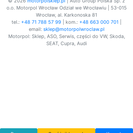
© 2026
motorpolsklep.pl
| Auto Group Polska Sp. z
o.o. Motorpol Wrocław Odział we Wrocławiu | 53-015
Wrocław, al. Karkonoska 81
tel.:
+48 71 788 57 99
| kom.:
+48 663 000 701
|
email:
sklep@motorpolwroclaw.pl
Motorpol: Sklep, ASO, Serwis, części do VW, Skoda,
SEAT, Cupra, Audi