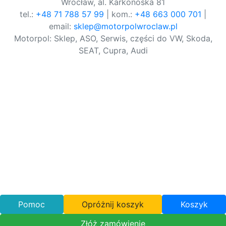
Wrocław, al. Karkonoska 81
tel.:
+48 71 788 57 99
| kom.:
+48 663 000 701
|
email:
sklep@motorpolwroclaw.pl
Motorpol: Sklep, ASO, Serwis, części do VW, Skoda,
SEAT, Cupra, Audi
Pomoc
Opróżnij koszyk
Koszyk
Złóż zamówienie