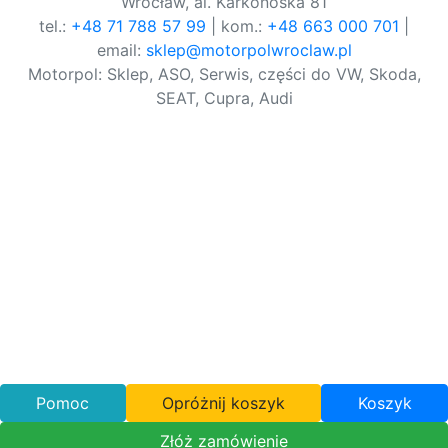
Wrocław, al. Karkonoska 81
tel.:
+48 71 788 57 99
| kom.:
+48 663 000 701
|
email:
sklep@motorpolwroclaw.pl
Motorpol: Sklep, ASO, Serwis, części do VW, Skoda,
SEAT, Cupra, Audi
Pomoc
Opróżnij koszyk
Koszyk
Złóż zamówienie