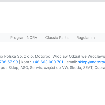
Program NORA
|
Classic Parts
|
Regulamin
p Polska Sp. z o.o. Motorpol Wrocław Odział we Wrocławiu
 788 57 99
| kom.:
+48 663 000 701
| email:
sklep@motorpo
pol: Sklep, ASO, Serwis, części do VW, Skoda, SEAT, Cupra