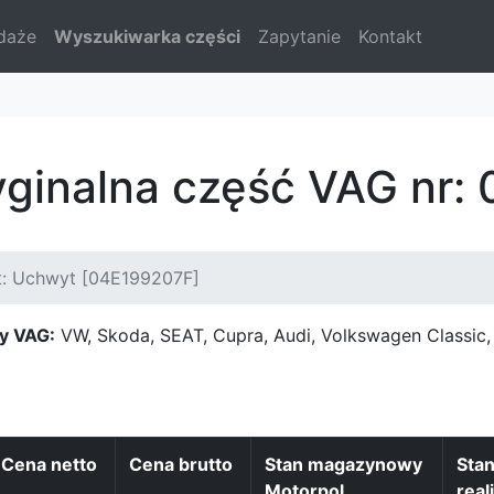
daże
Wyszukiwarka części
Zapytanie
Kontakt
yginalna część VAG nr:
t: Uchwyt [04E199207F]
y VAG:
VW, Skoda, SEAT, Cupra, Audi, Volkswagen Classi
Cena netto
Cena brutto
Stan magazynowy
Sta
Motorpol
real