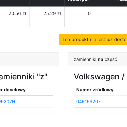
20.56 zł
25.29 zł
0
Ten produkt nie jest już dos
zamienniki
na
część
amienniki "z"
Volkswagen / 
r docelowy
Numer źródłowy
99207H
04E199207