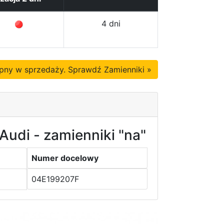
4 dni
tępny w sprzedaży. Sprawdź Zamienniki »
Audi - zamienniki "na"
Numer docelowy
04E199207F