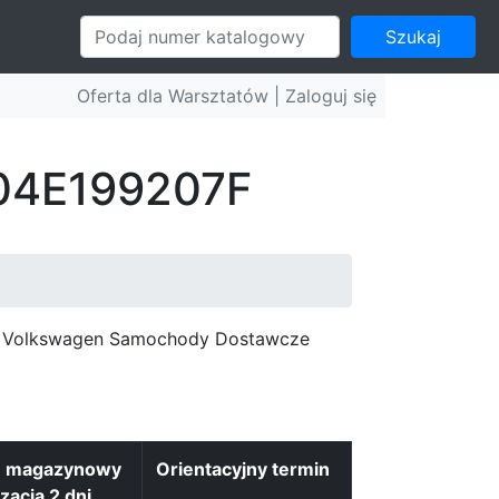
Szukaj
Oferta dla Warsztatów |
Zaloguj się
 04E199207F
c, Volkswagen Samochody Dostawcze
n magazynowy
Orientacyjny termin
izacja 2 dni