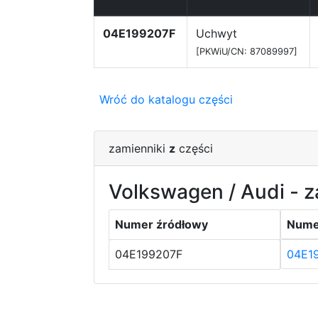
04E199207F
Uchwyt
[PKWiU/CN: 87089997]
Wróć do katalogu części
zamienniki
z
części
Volkswagen / Audi - z
Numer źródłowy
Nume
04E199207F
04E1