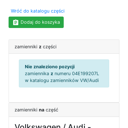
Wróć do katalogu części
Dodaj do koszyka
zamienniki
z
części
Nie znaleziono pozycji
zamiennika
z
numeru 04E199207L
w katalogu zamienników VW/Audi
zamienniki
na
część
Volkswagen / Audi -