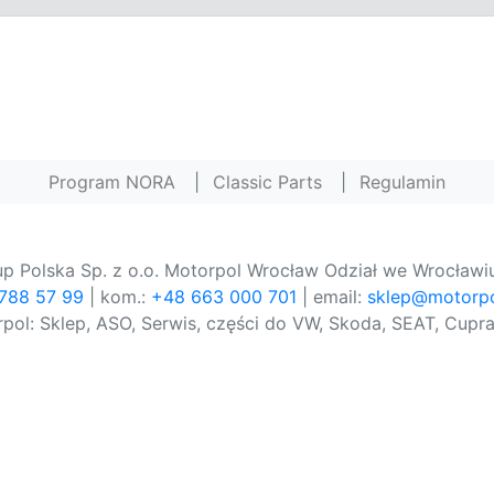
Program NORA
|
Classic Parts
|
Regulamin
p Polska Sp. z o.o. Motorpol Wrocław Odział we Wrocławiu
 788 57 99
| kom.:
+48 663 000 701
| email:
sklep@motorpo
pol: Sklep, ASO, Serwis, części do VW, Skoda, SEAT, Cupra