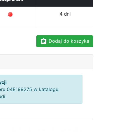
4 dni
Dodaj do koszyka
cji
ru 04E199275 w katalogu
udi