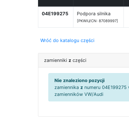
04E199275
Podpora silnika
[PKWiU/CN: 87089997]
Wróć do katalogu części
zamienniki
z
części
Nie znaleziono pozycji
zamiennika
z
numeru 04E199275 
zamienników VW/Audi