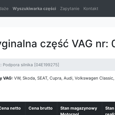
daże
Wyszukiwarka części
Zapytanie
Kontakt
yginalna część VAG nr:
: Podpora silnika [04E199275]
y VAG:
VW, Skoda, SEAT, Cupra, Audi, Volkswagen Classi
Cena netto
Cena brutto
Stan magazynowy
Sta
Motorpol
reali