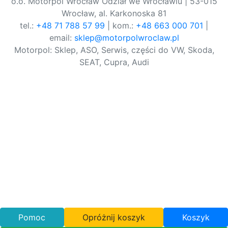
o.o. Motorpol Wrocław Odział we Wrocławiu | 53-015
Wrocław, al. Karkonoska 81
tel.:
+48 71 788 57 99
| kom.:
+48 663 000 701
|
email:
sklep@motorpolwroclaw.pl
Motorpol: Sklep, ASO, Serwis, części do VW, Skoda,
SEAT, Cupra, Audi
Pomoc
Opróżnij koszyk
Koszyk