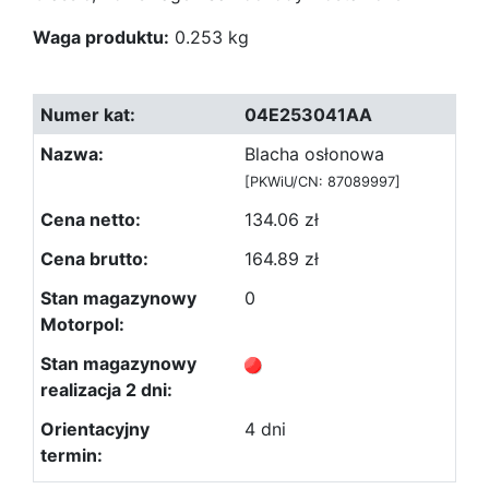
Waga produktu:
0.253 kg
04E253041AA
Blacha osłonowa
[PKWiU/CN: 87089997]
134.06 zł
164.89 zł
0
4 dni