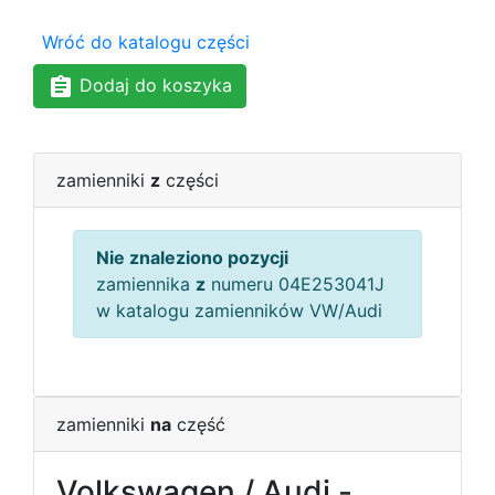
Wróć do katalogu części
Dodaj do koszyka
zamienniki
z
części
Nie znaleziono pozycji
zamiennika
z
numeru 04E253041J
w katalogu zamienników VW/Audi
zamienniki
na
część
Volkswagen / Audi -