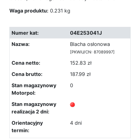
Waga produktu:
0.231 kg
04E253041J
Blacha osłonowa
[PKWiU/CN: 87089997]
152.83 zł
187.99 zł
0
4 dni