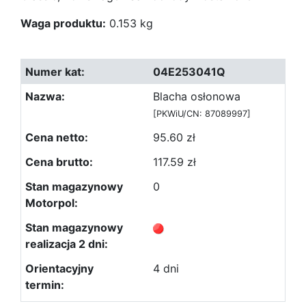
Waga produktu:
0.153 kg
04E253041Q
Blacha osłonowa
[PKWiU/CN: 87089997]
95.60 zł
117.59 zł
0
4 dni