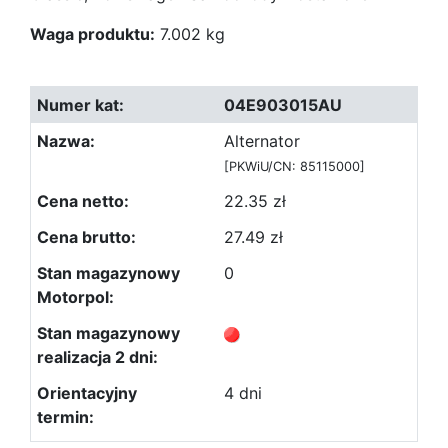
Waga produktu:
7.002 kg
04E903015AU
Alternator
[PKWiU/CN: 85115000]
22.35 zł
27.49 zł
0
4 dni