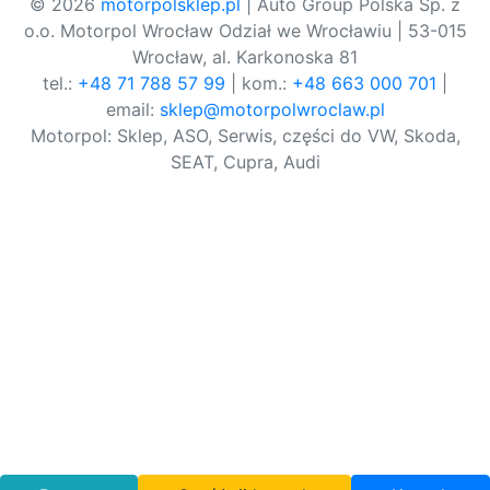
© 2026
motorpolsklep.pl
| Auto Group Polska Sp. z
o.o. Motorpol Wrocław Odział we Wrocławiu | 53-015
Wrocław, al. Karkonoska 81
tel.:
+48 71 788 57 99
| kom.:
+48 663 000 701
|
email:
sklep@motorpolwroclaw.pl
Motorpol: Sklep, ASO, Serwis, części do VW, Skoda,
SEAT, Cupra, Audi