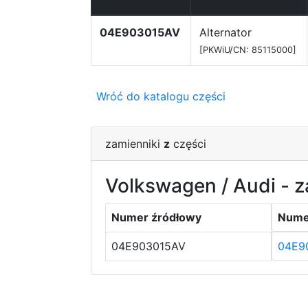
04E903015AV
Alternator
[PKWiU/CN: 85115000]
Wróć do katalogu części
zamienniki
z
części
Volkswagen / Audi - z
Numer źródłowy
Nume
04E903015AV
04E9