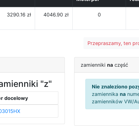
3290.16 zł
4046.90 zł
0
Przepraszamy, ten pr
zamienniki
na
część
amienniki "z"
Nie znaleziono pozy
zamiennika
na
nume
r docelowy
zamienników VW/A
03015HX