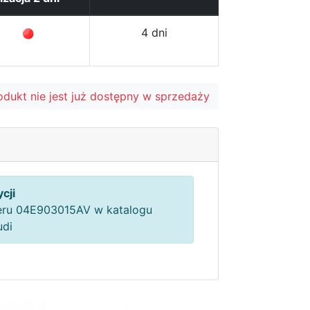
4 dni
odukt nie jest już dostępny w sprzedaży
cji
ru 04E903015AV w katalogu
udi