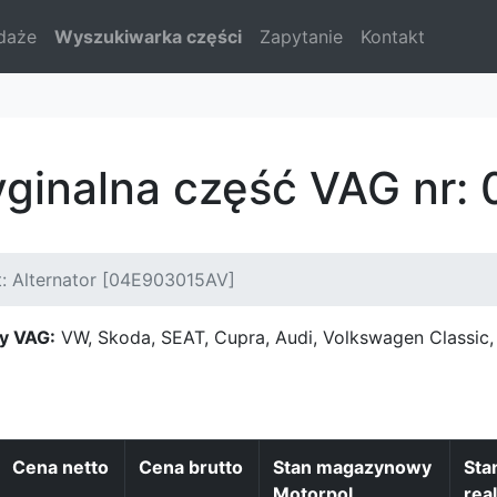
daże
Wyszukiwarka części
Zapytanie
Kontakt
yginalna część VAG nr
: Alternator [04E903015AV]
y VAG:
VW, Skoda, SEAT, Cupra, Audi, Volkswagen Classi
Cena netto
Cena brutto
Stan magazynowy
Sta
Motorpol
real