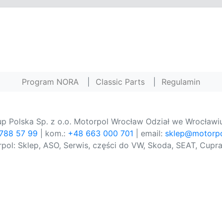
Program NORA
|
Classic Parts
|
Regulamin
p Polska Sp. z o.o. Motorpol Wrocław Odział we Wrocławiu
 788 57 99
| kom.:
+48 663 000 701
| email:
sklep@motorpo
pol: Sklep, ASO, Serwis, części do VW, Skoda, SEAT, Cupra