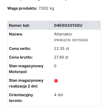
Waga produktu:
7.002 kg
04E903015GU
Alternator
[PKWiU/CN: 85115000]
22.35 zł
27.49 zł
0
4 dni