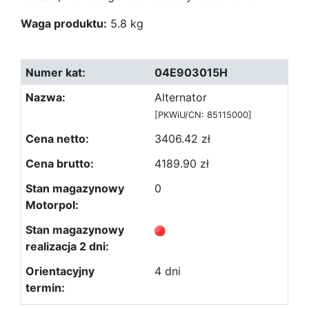
Waga produktu:
5.8 kg
04E903015H
Alternator
[PKWiU/CN: 85115000]
3406.42 zł
4189.90 zł
0
4 dni