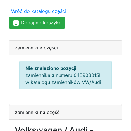
Wróć do katalogu części
Dodaj do koszyka
zamienniki
z
części
Nie znaleziono pozycji
zamiennika
z
numeru 04E903015H
w katalogu zamienników VW/Audi
zamienniki
na
część
Volkswagen / Audi -