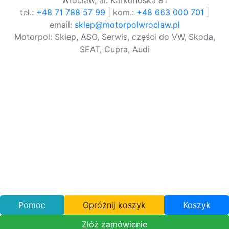
Wrocław, al. Karkonoska 81
tel.:
+48 71 788 57 99
| kom.:
+48 663 000 701
|
email:
sklep@motorpolwroclaw.pl
Motorpol: Sklep, ASO, Serwis, części do VW, Skoda,
SEAT, Cupra, Audi
Pomoc
Opróżnij koszyk
Koszyk
Złóż zamówienie