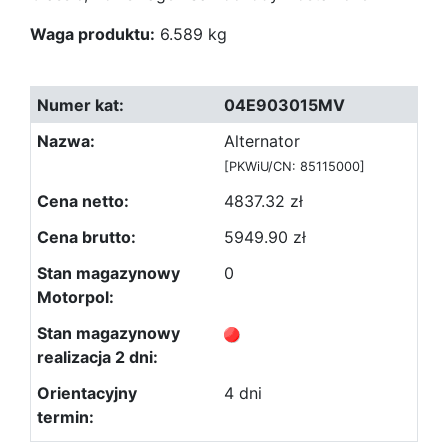
Waga produktu:
6.589 kg
04E903015MV
Alternator
[PKWiU/CN: 85115000]
4837.32 zł
5949.90 zł
0
4 dni