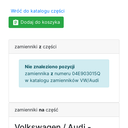
Wróć do katalogu części
Dodaj do koszyka
zamienniki
z
części
Nie znaleziono pozycji
zamiennika
z
numeru 04E903015Q
w katalogu zamienników VW/Audi
zamienniki
na
część
Volkswagen / Audi -