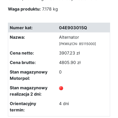
Waga produktu:
7.178 kg
04E903015Q
Alternator
[PKWiU/CN: 85115000]
3907.23 zł
4805.90 zł
0
4 dni