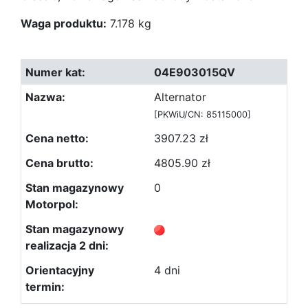
Waga produktu:
7.178 kg
04E903015QV
Alternator
[PKWiU/CN: 85115000]
3907.23 zł
4805.90 zł
0
4 dni