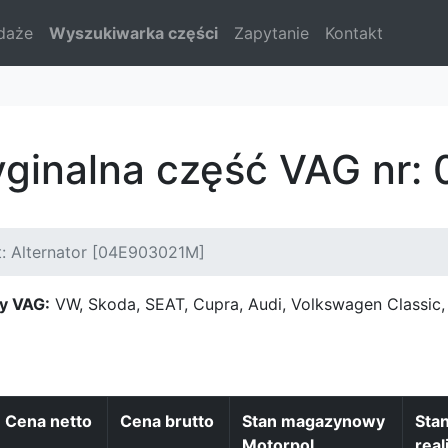
daże
Wyszukiwarka części
Zapytanie
Kontakt
yginalna część VAG nr
: Alternator [04E903021M]
y VAG:
VW, Skoda, SEAT, Cupra, Audi, Volkswagen Classi
Cena netto
Cena brutto
Stan magazynowy
Sta
Motorpol
real