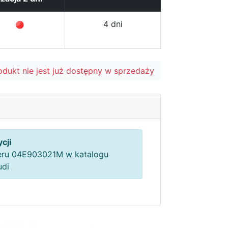
4 dni
odukt nie jest już dostępny w sprzedaży
cji
ru 04E903021M w katalogu
udi