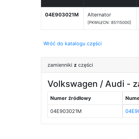
04E903021M
Alternator
[PKWiU/CN: 85115000]
Wróć do katalogu części
zamienniki
z
części
Volkswagen / Audi - z
Numer źródłowy
Nume
04E903021M
04E9