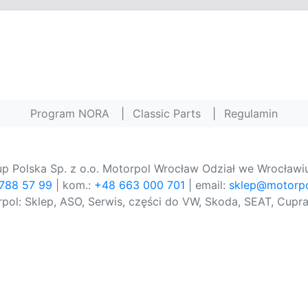
Program NORA
|
Classic Parts
|
Regulamin
p Polska Sp. z o.o. Motorpol Wrocław Odział we Wrocławiu
 788 57 99
| kom.:
+48 663 000 701
| email:
sklep@motorpo
pol: Sklep, ASO, Serwis, części do VW, Skoda, SEAT, Cupra