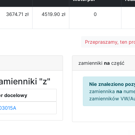
3674.71 zł
4519.90 zł
0
Przepraszamy, ten pr
zamienniki
na
część
amienniki "z"
Nie znaleziono pozy
zamiennika
na
nume
r docelowy
zamienników VW/A
03015A