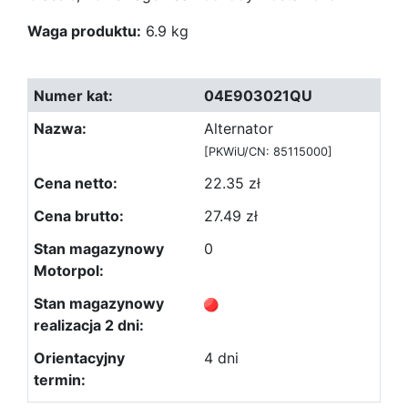
Waga produktu:
6.9 kg
04E903021QU
Alternator
[PKWiU/CN: 85115000]
22.35 zł
27.49 zł
0
4 dni