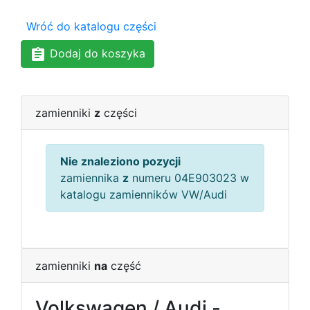
Wróć do katalogu części
Dodaj do koszyka
zamienniki
z
części
Nie znaleziono pozycji
zamiennika
z
numeru 04E903023 w
katalogu zamienników VW/Audi
zamienniki
na
część
Volkswagen / Audi -